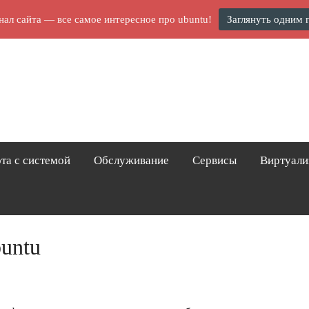
нал сайта — все самое интересное про ubuntu!
Заглянуть одним 
та с системой
Обслуживание
Сервисы
Виртуали
untu