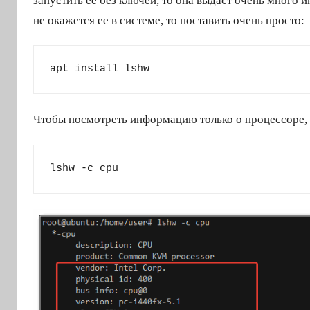
запустить ее без ключей, то она выдаст очень много 
не окажется ее в системе, то поставить очень просто:
apt install lshw
Чтобы посмотреть информацию только о процессоре, 
lshw -c cpu