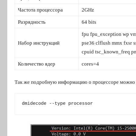
Частота процессора
2GHz
Разрядность
64 bits
fpu fpu_exception wp vm
Набор инструкций
pse36 clflush mmx fxsr s
cpuid tsc_known_freq pni
Количество ядер
cores=4
Так же подробную информацию о процессоре можно
dmidecode --type processor