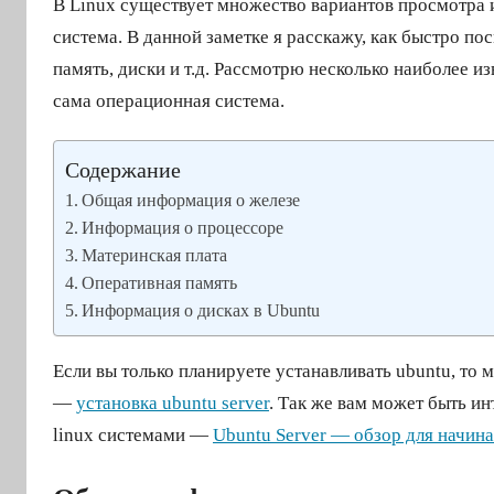
В Linux существует множество вариантов просмотра 
у
б
система. В данной заметке я расскажу, как быстро по
л
память, диски и т.д. Рассмотрю несколько наиболее из
и
сама операционная система.
к
о
Содержание
в
Общая информация о железе
а
Информация о процессоре
н
Материнская плата
о
Оперативная память
2
Информация о дисках в Ubuntu
4
.
Если вы только планируете устанавливать ubuntu, то 
1
—
установка ubuntu server
. Так же вам может быть ин
1
linux системами —
Ubuntu Server — обзор для начин
.
2
0