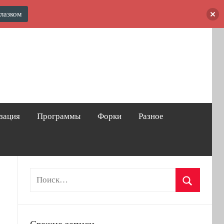
глазком
зация
Программы
Форки
Разное
Свежие записи