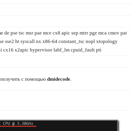
e de pse tsc msr pae mce cx8 apic sep mtrr pge mca cmov pat
se sse2 ht syscall nx x86-64 constant_tsc nopl xtopology
 cx16 x2apic hypervisor lahf_lm cpuid_fault pti
 получить с помощью
dmidecode
.